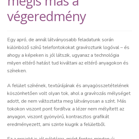
mégis más a
Kapcsolat
végeredmény
Egy apró, de annál látványosabb feladatunk során
különböző színű telefontokokat gravíroztunk logóval – és
ahogy a képeken is jól látszik, ugyanaz a technológia
milyen eltérő hatást tud kiváltani az eltérő anyagokon és
színeken.
A felület színének, textúrájának és anyagösszetételének
köszönhetően volt olyan tok, ahol a gravírozás mélységet
adott, de nem változtatta meg látványosan a színt. Más
tokokon viszont pont fordítva: a lézer nem mélyített az
anyagon, viszont gyönyörű, kontrasztos grafikát
eredményezett, ami szinte kiugrik a felületből.