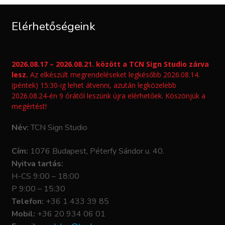
Elérhetőségeink
2026.08.17 – 2026.08.21. között a TCN Sign Studio zárva
lesz.
Az elkészült megrendeléseket legkésőbb 2026.08.14.
(péntek) 15:30-ig lehet átvenni, azután legközelebb
2026.08.24-én 9 órától leszünk újra elérhetőek. Köszönjük a
megértést!
Név:
TCN Sign Studio
Cím:
1076 Budapest, Péterfy Sándor u. 40.
Nyitva tartás:
H-CS 9:00 – 18:00
P 9:00 – 15:30
Telefon:
+36 1 433 39 85
Mobil:
+36 20 934 06 01