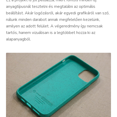
Ez a projekt is jól példázza, miért fontos minden új
anyagtípusnál tesztelni és megtalálni az optimális
beállítást. Akár logózásról, akár egyedi grafikáról van szó,
nálunk minden darabot annak megfelelően kezelünk,
amilyen az adott felület. A végeredmény így nemcsak
tartós, hanem vizuálisan is a legtöbbet hozza ki az
alapanyagból.