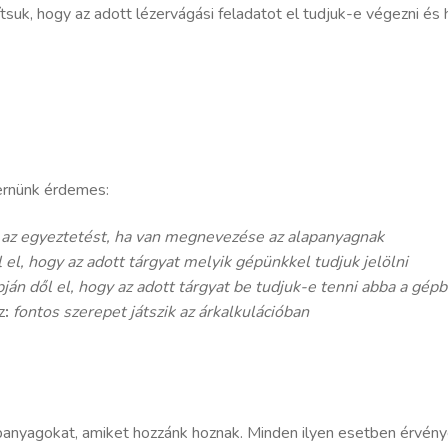
suk, hogy az adott lézervágási feladatot el tudjuk-e végezni és ha
mernünk érdemes:
i az egyeztetést, ha van megnevezése az alapanyagnak
l el, hogy az adott tárgyat melyik gépünkkel tudjuk jelölni
pján dől el, hogy az adott tárgyat be tudjuk-e tenni abba a gép
z
:
fontos szerepet játszik az árkalkulációban
anyagokat, amiket hozzánk hoznak. Minden ilyen esetben érvény