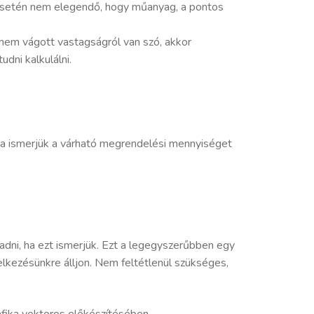
g esetén nem elegendő, hogy műanyag, a pontos
 nem vágott vastagságról van szó, akkor
dni kalkulálni.
ha ismerjük a várható megrendelési mennyiséget
t adni, ha ezt ismerjük. Ezt a legegyszerűbben egy
elkezésünkre álljon. Nem feltétlenül szükséges,
rafika vektoros előkészítésében.