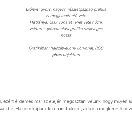
Előnye:
gyors, nagyon részletgazdag grafika
is megjeleníthető vele
Hátránya:
csak vonalat lehet vele húzni,
vektoros (körvonalas) grafika szükséges
hozzá
Grafikában: hajszálvékony körvonal, RGB
piros
objektum
n, ezért érdemes már az elején megosztani velünk, hogy milyen 
sünkbe. Ha nem kapunk külön instrukciót, akkor a megkereső neve 