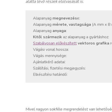
alatta lévő részek elolvasását is.
Alapanyag
megnevezés
e:
Alapanyag
mérete, vastagsága
(A mm x B 
Alapanyag
anyaga
:
Kitől származik
az alapanyag a gyártáshoz:
Szabályosan előkészített
vektoros grafika
r
Vágási vonal hossza:
Vágás mennyisége:
Ajánlatkérő adatai:
Szállítási, fizetési megjegyzés:
Elkészítési határidő:
Mivel nagyon sokféle megrendelést van lehetőség