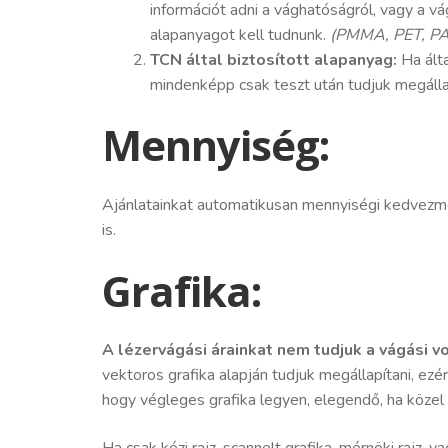
információt adni a vághatóságról, vagy a 
alapanyagot kell tudnunk.
(PMMA, PET, PA,
TCN által biztosított alapanyag:
Ha álta
mindenképp csak teszt után tudjuk megállapí
Mennyiség:
Ajánlatainkat automatikusan mennyiségi kedvezmé
is.
Grafika:
A lézervágási árainkat nem tudjuk a vágási v
vektoros grafika alapján tudjuk megállapítani, ez
hogy végleges grafika legyen, elegendő, ha közel
Ha csak kézi rajz, scannelt grafika, mérnöki rajz, 