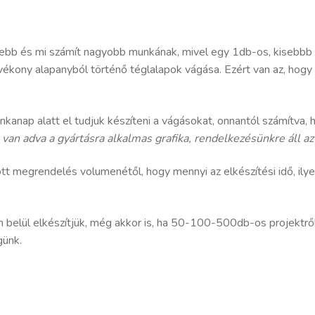
ebb és mi számít nagyobb munkának, mivel egy 1db-os, kisebbb
vékony alapanyból történő téglalapok vágása. Ezért van az, hogy
nap alatt el tudjuk készíteni a vágásokat, onnantól számítva, 
t van adva a gyártásra alkalmas grafika, rendelkezésünkre áll a
 megrendelés volumenétől, hogy mennyi az elkészítési idő, ilye
lül elkészítjük, még akkor is, ha 50-100-500db-os projektről i
günk.