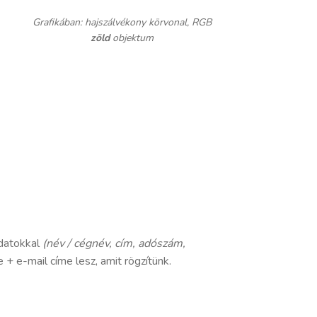
Grafikában: hajszálvékony körvonal, RGB
zöld
objektum
adatokkal
(név / cégnév, cím, adószám,
+ e-mail címe lesz, amit rögzítünk.