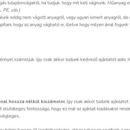
vágás tulajdonságairól, ha tudjuk, hogy mit kell vágnunk. Műanya
 PE, stb.)
lunk eddig nem vágott anyagról, vagy ugyan ismert anyagról, de
tani, hogy az anyag vágható-e, illetve hogy milyen árral fogunk tu
nnyel számoljuk, így csak akkor tudunk kedvező ajánlatot adni, 
onal hossza nélkül kiszámolni
, így csak akkor tudunk ajánlato
ért elsődleges fontosságú, hogy ez már az ajánlat kiadásakor rend
 végleges.
vagy bármi ilyesmi áll rendelkezésére, akkor szívesen segítünk a g