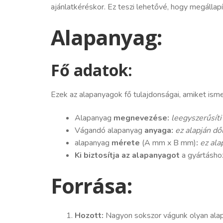
ajánlatkéréskor. Ez teszi lehetővé, hogy megállapít
Alapanyag:
Fő adatok:
Ezek az alapanyagok fő tulajdonságai, amiket is
Alapanyag
megnevezése:
leegyszerűsít
Vágandó alapanyag
anyaga:
ez alapján dő
alapanyag
mérete
(A mm x B mm)
:
ez ala
Ki biztosítja az alapanyagot
a gyártásho
Forrása:
Hozott:
Nagyon sokszor vágunk olyan alap