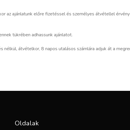
or az ajánlatunk előre fizetéssel és személyes átvétellel érvényes
 ennek tükrében adhassunk ajánlatot.
s nélkül, átvételkor, 8 napos utalásos számlára adjuk át a megre
Oldalak