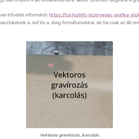
t van bővebb információ:
https://tcn.hu/info-lezervagas-grafika-elo
asztalatunk a .dxf és a .dwg formátumokkal, de ha csak az áll re
Vektoros gravírozás, karcolás