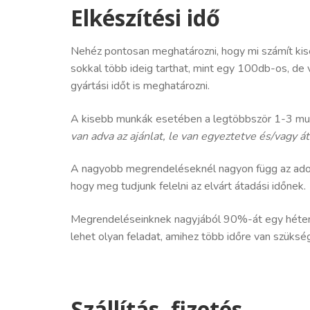
Elkészítési idő
Nehéz pontosan meghatározni, hogy mi számít kis
sokkal több ideig tarthat, mint egy 100db-os, de 
gyártási időt is meghatározni.
A kisebb munkák esetében a legtöbbször 1-3 munka
van adva az ajánlat, le van egyeztetve és/vagy á
A nagyobb megrendeléseknél nagyon függ az adott
hogy meg tudjunk felelni az elvárt átadási időnek.
Megrendeléseinknek nagyjából 90%-át egy héten be
lehet olyan feladat, amihez több időre van szüksé
Szállítás, fizetés