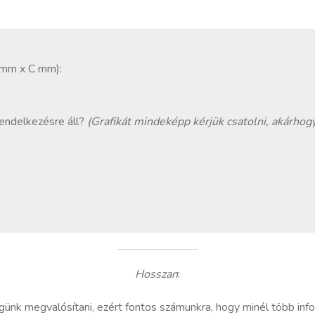
mm x C mm):
endelkezésre áll?
(Grafikát mindeképp kérjük csatolni, akárhogy
Hosszan
:
ünk megvalósítani, ezért fontos számunkra, hogy minél több info