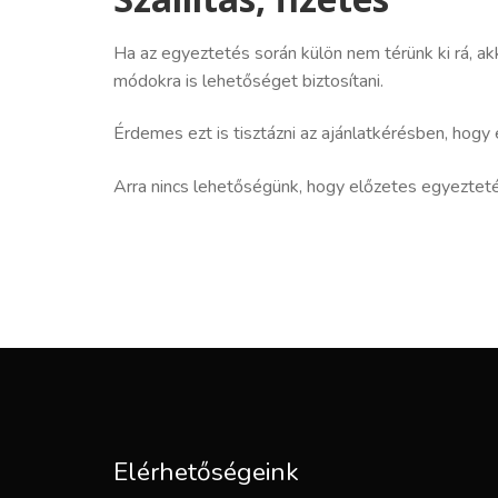
Ha az egyeztetés során külön nem térünk ki rá, akk
módokra is lehetőséget biztosítani.
Érdemes ezt is tisztázni az ajánlatkérésben, hogy
Arra nincs lehetőségünk, hogy előzetes egyezteté
Elérhetőségeink