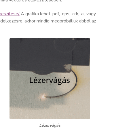
keszitese/
A grafika lehet .pdf, .eps, .cdr, .ai, vagy
ndelkezésre, akkor mindig megpróbáljuk abból az
Lézervágás