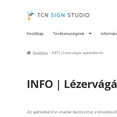
Ugrás
Kilépés
a
a
navigációhoz
tartalomba
Kezdőlap
Tevékenységeink
Informác
Kezdőlap
INFO | Lézervágás ajánlatkérés
INFO | Lézervágá
Az ajánlatkérő e-mailbe beillesztve a következő