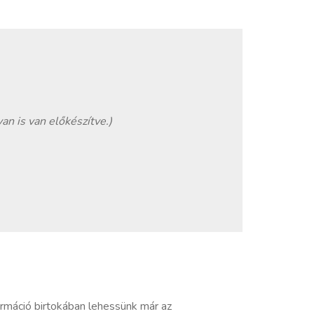
an is van előkészítve.)
rmáció birtokában lehessünk már az