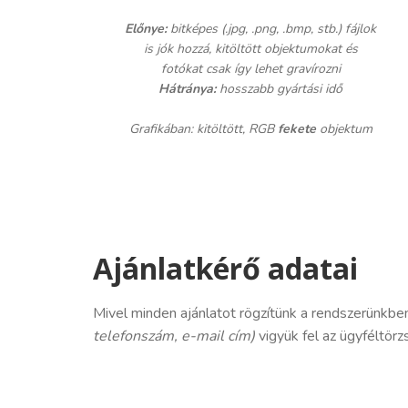
Előnye:
bitképes (.jpg, .png, .bmp, stb.) fájlok
is jók hozzá, kitöltött objektumokat és
fotókat csak így lehet gravírozni
Hátránya:
hosszabb gyártási idő
Grafikában: kitöltött, RGB
fekete
objektum
Ajánlatkérő adatai
Mivel minden ajánlatot rögzítünk a rendszerünkbe
telefonszám, e-mail cím)
vigyük fel az ügyféltörz