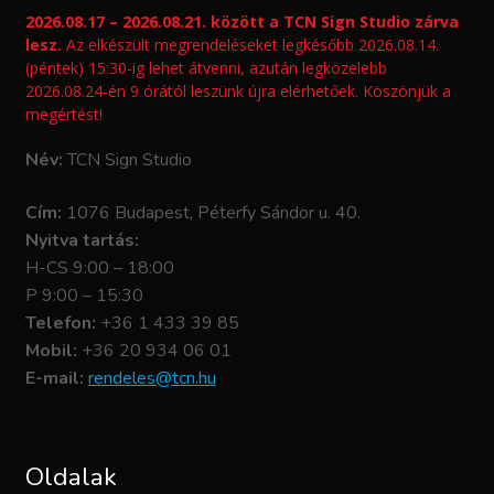
Kapcsolat
2026.08.17 – 2026.08.21. között a TCN Sign Studio zárva
lesz.
Az elkészült megrendeléseket legkésőbb 2026.08.14.
(péntek) 15:30-ig lehet átvenni, azután legközelebb
2026.08.24-én 9 órától leszünk újra elérhetőek. Köszönjük a
megértést!
Név:
TCN Sign Studio
Cím:
1076 Budapest, Péterfy Sándor u. 40.
Nyitva tartás:
H-CS 9:00 – 18:00
P 9:00 – 15:30
Telefon:
+36 1 433 39 85
Mobil:
+36 20 934 06 01
E-mail:
rendeles@tcn.hu
Oldalak